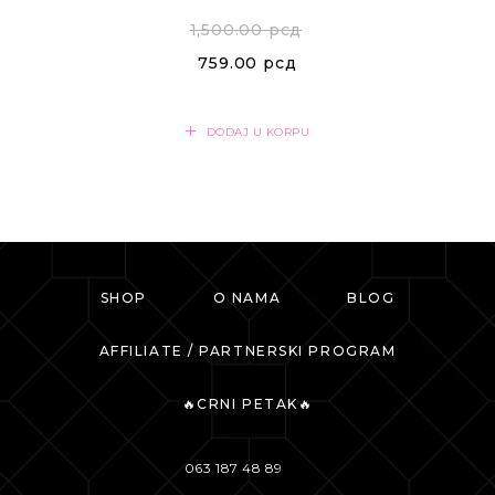
1,500.00
рсд
759.00
рсд
DODAJ U KORPU
SHOP
O NAMA
BLOG
AFFILIATE / PARTNERSKI PROGRAM
🔥CRNI PETAK🔥
063 187 48 89