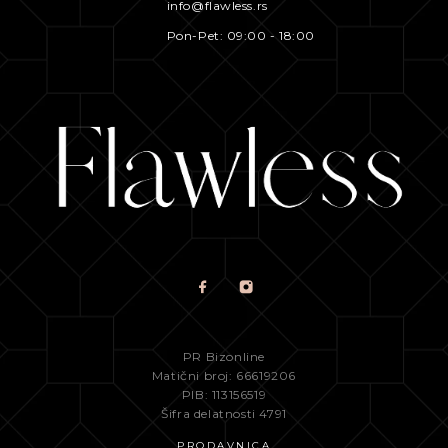
info@flawless.rs
Pon-Pet: 09:00 - 18:00
PR Bizonline
Matični broj: 66619206
PIB: 113156519
Šifra delatnosti 4791
PRODAVNICA