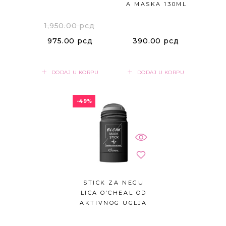
A MASKA 130ML
1,950.00
рсд
975.00
рсд
390.00
рсд
DODAJ U KORPU
DODAJ U KORPU
-49%
STICK ZA NEGU
LICA O’CHEAL OD
AKTIVNOG UGLJA