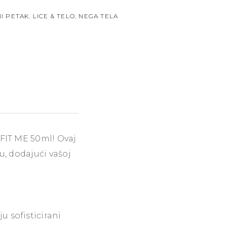
I PETAK
,
LICE & TELO
,
NEGA TELA
 FIT ME 50ml! Ovaj
tu, dodajući vašoj
u sofisticirani