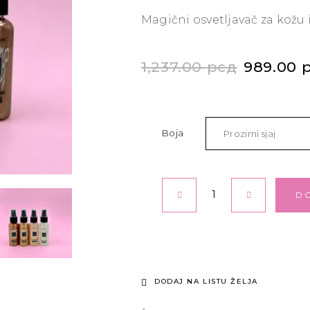
Magični osvetljavač za kožu 
1,237.00
рсд
989.00
Boja
D
DODAJ NA LISTU ŽELJA