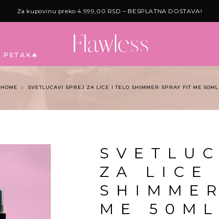
Za kupovinu preko 4.999,00 RSD – BESPLATNA DOSTAVA!
I PETAK🔥
HOME
SVETLUCAVI SPREJ ZA LICE I TELO SHIMMER SPRAY FIT ME 50ML
SVETLUC
ZA LICE
SHIMMER
ME 50M