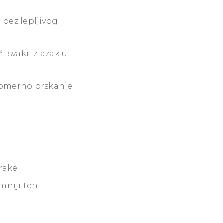
bez lepljivog
 svaki izlazak u
omerno prskanje
rake.
mniji ten.