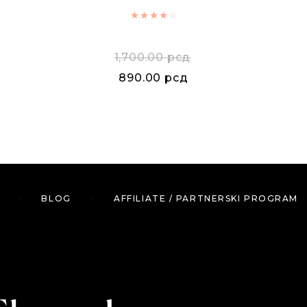
Rated
4.00
out of 5
1,700.00
рсд
890.00
рсд
BLOG
AFFILIATE / PARTNERSKI PROGRAM