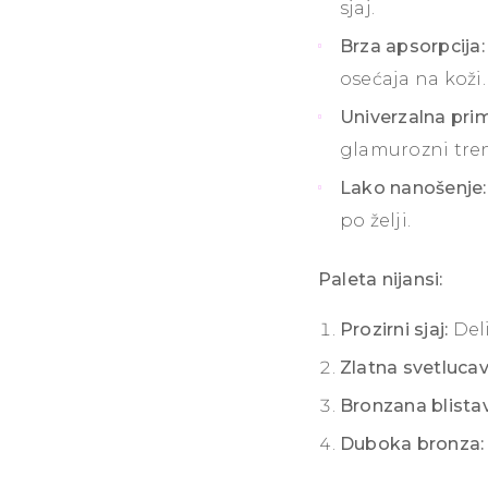
sjaj.
Brza apsorpcija:
osećaja na koži.
Univerzalna pri
glamurozni tre
Lako nanošenje:
po želji.
Paleta nijansi:
Prozirni sjaj:
Deli
Zlatna svetlucav
Bronzana blista
Duboka bronza: