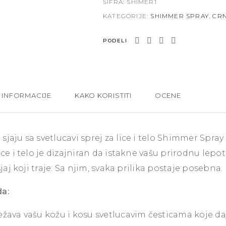
ŠIFRA:
SHIMER1
KATEGORIJE:
SHIMMER SPRAY
,
CRN
PODELI
 INFORMACIJE
KAKO KORISTITI
OCENE
sjaju sa svetlucavi sprej za lice i telo Shimmer Spray
ice i telo je dizajniran da istakne vašu prirodnu lepo
 sjaj koji traje. Sa njim, svaka prilika postaje posebna.
da:
žava vašu kožu i kosu svetlucavim česticama koje daj