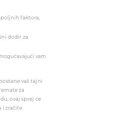
poljnih faktora,
ni dodir za
 omogućavajući vam
postane vaš tajni
premate za
u, ovaj sprej će
i zračite