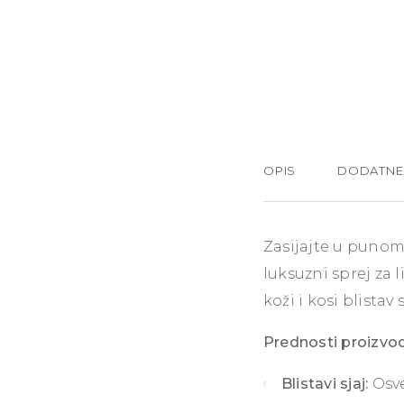
OPIS
DODATNE
Zasijajte u punom 
luksuzni sprej za l
koži i kosi blistav
Prednosti proizvo
Blistavi sjaj:
Osve