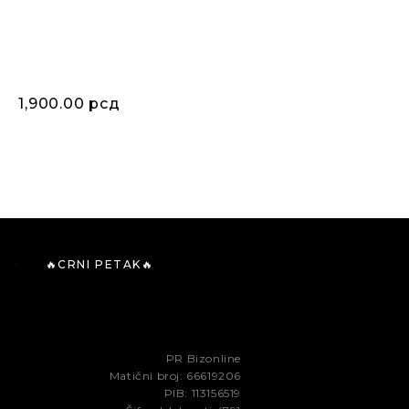
5,484.00
рсд
1,900.00
рсд
3,290.00
рсд
🔥CRNI PETAK🔥
PR Bizonline
Matični broj: 66619206
PIB: 113156519