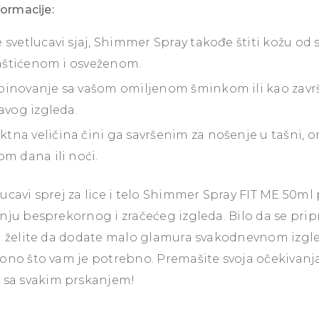
formacije:
svetlucavi sjaj, Shimmer Spray takođe štiti kožu od s
 zaštićenom i osveženom.
inovanje sa vašom omiljenom šminkom ili kao završ
avog izgleda.
na veličina čini ga savršenim za nošenje u tašni,
om dana ili noći.
ucavi sprej za lice i telo Shimmer Spray FIT ME 50ml 
anju besprekornog i zračećeg izgleda. Bilo da se pri
li želite da dodate malo glamura svakodnevnom izgled
ono što vam je potrebno. Premašite svoja očekivanja 
sa svakim prskanjem!