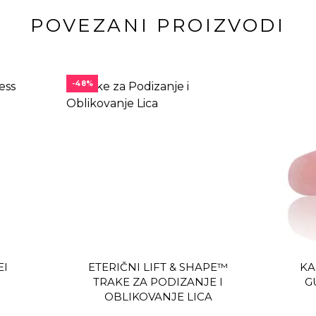
POVEZANI PROIZVODI
-48%
EI
ETERIČNI LIFT & SHAPE™
KA
TRAKE ZA PODIZANJE I
G
OBLIKOVANJE LICA