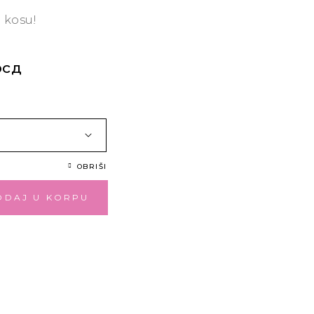
i kosu!
рсд
OBRIŠI
ODAJ U KORPU