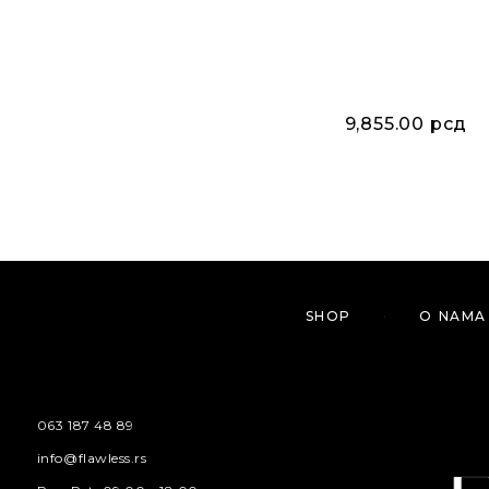
9,855.00
рсд
SHOP
O NAMA
063 187 48 89
info@flawless.rs