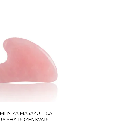
-40%
MEN ZA MASAŽU LICA
BEŽICNI LED JONS
UA SHA ROZENKVARC
UVIJAČ KOSE S60