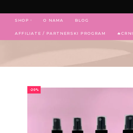
SHOP
O NAMA
BLOG
AFFILIATE / PARTNERSKI PROGRAM
🔥CRN
-20%