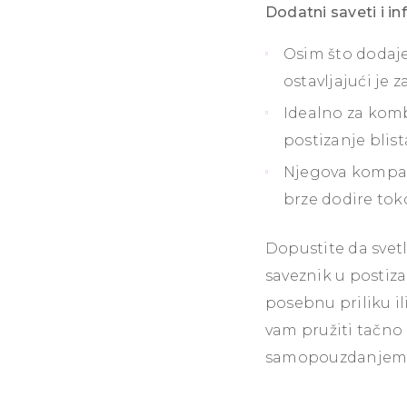
Dodatni saveti i in
Osim što dodaje 
ostavljajući je
Idealno za komb
postizanje blist
Njegova kompakt
brze dodire tok
Dopustite da svetl
saveznik u postiz
posebnu priliku i
vam pružiti tačno 
samopouzdanjem 